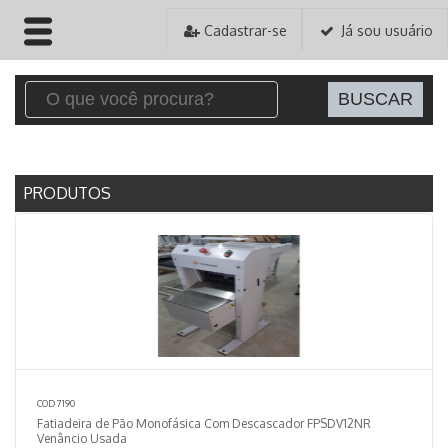
Cadastrar-se
Já sou usuário
HOME
EMPRESA
PRODUTOS
PRODUTOS
PEDIDOS
ASSISTÊNCIA TÉCNICA
CONTATO
COD 7190
Fatiadeira de Pão Monofásica Com Descascador FPSDV12NR
Venâncio Usada