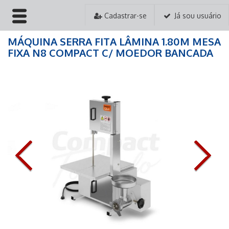
Cadastrar-se
Já sou usuário
MÁQUINA SERRA FITA LÂMINA 1.80M MESA
HOME
FIXA N8 COMPACT C/ MOEDOR BANCADA
EMPRESA
PRODUTOS
PEDIDOS
ASSISTÊNCIA TÉCNICA
CONTATO