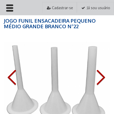
Cadastrar-se
Já sou usuário
JOGO FUNIL ENSACADEIRA PEQUENO
HOME
MÉDIO GRANDE BRANCO N°22
EMPRESA
PRODUTOS
PEDIDOS
ASSISTÊNCIA TÉCNICA
CONTATO