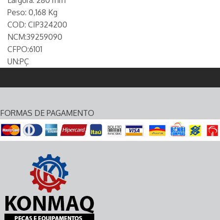
Largura: 280 mm
Peso: 0,168 Kg
COD: CIP324200
NCM:39259090
CFPO:6101
UN:PÇ
FORMAS DE PAGAMENTO