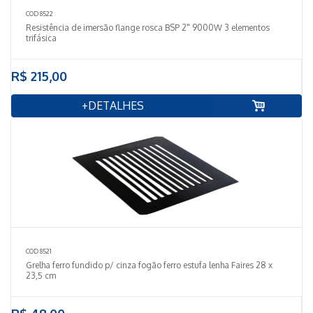
COD 8522
Resistência de imersão flange rosca BSP 2" 9000W 3 elementos
trifásica
R$ 215,00
+DETALHES
COD 8521
Grelha ferro fundido p/ cinza fogão ferro estufa lenha Faires 28 x
23,5 cm