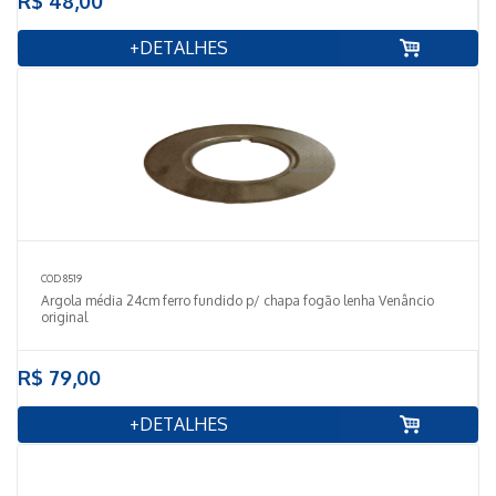
R$ 48,00
+DETALHES
COD 8519
Argola média 24cm ferro fundido p/ chapa fogão lenha Venâncio
original
R$ 79,00
+DETALHES