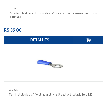
COD 8517
Puxador plástico embutido alça p/ porta armário câmara preto logo
Refrimate
R$ 39,00
+DETALHES
COD 8516
Terminal elétrico p/ fio olhal anel rv- 2-5 azul pré isolado furo M5