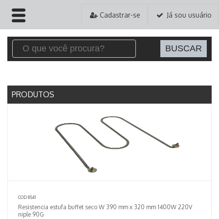
Cadastrar-se
Já sou usuário
HOME
EMPRESA
PRODUTOS
PRODUTOS
PEDIDOS
ASSISTÊNCIA TÉCNICA
CONTATO
COD 8541
Resistencia estufa buffet seco W 390 mm x 320 mm 1400W 220V
niple 90G