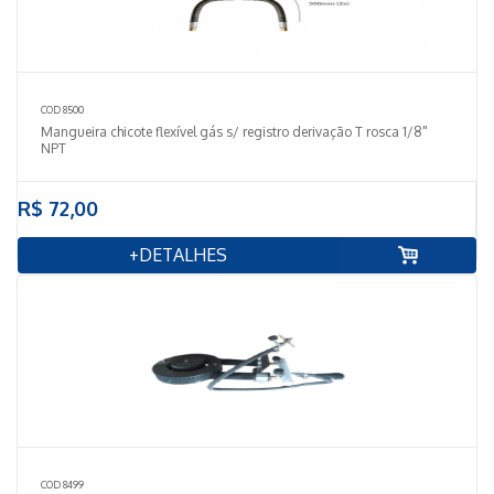
COD 8500
Mangueira chicote flexível gás s/ registro derivação T rosca 1/8"
NPT
R$ 72,00
+DETALHES
COD 8499