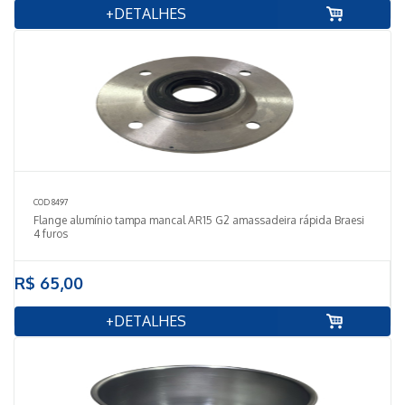
+DETALHES
COD 8497
Flange alumínio tampa mancal AR15 G2 amassadeira rápida Braesi
4 furos
R$ 65,00
+DETALHES