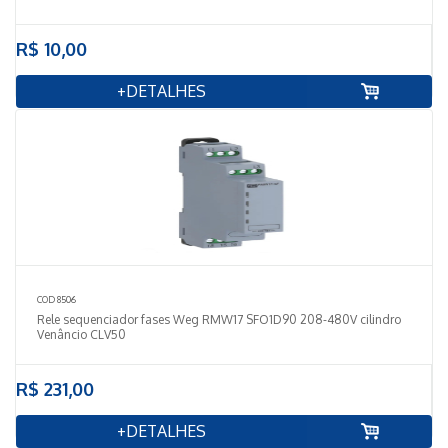
R$ 10,00
+DETALHES
COD 8506
Rele sequenciador fases Weg RMW17 SFO1D90 208-480V cilindro
Venâncio CLV50
R$ 231,00
+DETALHES